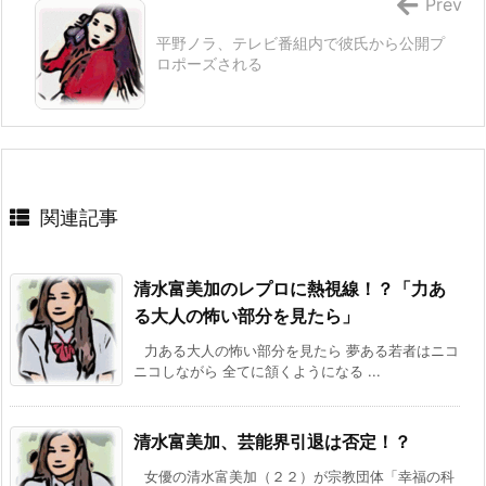
Prev
平野ノラ、テレビ番組内で彼氏から公開プ
ロポーズされる
関連記事
清水富美加のレプロに熱視線！？「力あ
る大人の怖い部分を見たら」
力ある大人の怖い部分を見たら 夢ある若者はニコ
ニコしながら 全てに頷くようになる ...
清水富美加、芸能界引退は否定！？
女優の清水富美加（２２）が宗教団体「幸福の科