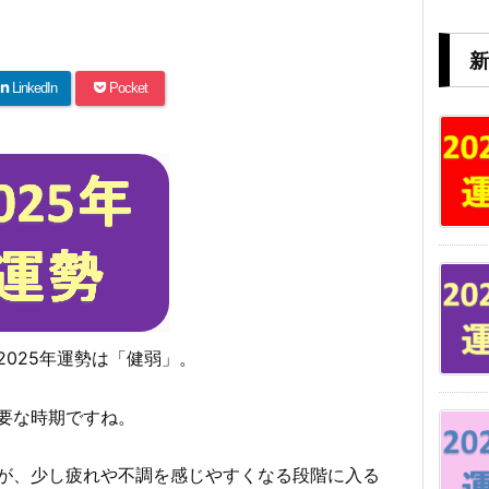
新
LinkedIn
Pocket
025年運勢は「健弱」。
要な時期ですね。
が、少し疲れや不調を感じやすくなる段階に入る