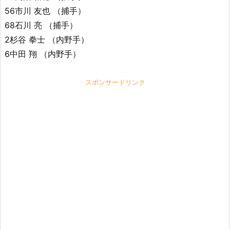
56市川 友也 （捕手）
68石川 亮 （捕手）
2杉谷 拳士 （内野手）
6中田 翔 （内野手）
スポンサードリンク