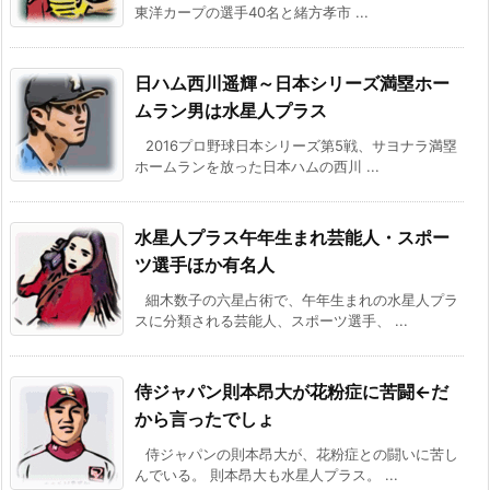
東洋カープの選手40名と緒方孝市 ...
日ハム西川遥輝～日本シリーズ満塁ホー
ムラン男は水星人プラス
2016プロ野球日本シリーズ第5戦、サヨナラ満塁
ホームランを放った日本ハムの西川 ...
水星人プラス午年生まれ芸能人・スポー
ツ選手ほか有名人
細木数子の六星占術で、午年生まれの水星人プラ
スに分類される芸能人、スポーツ選手、 ...
侍ジャパン則本昂大が花粉症に苦闘←だ
から言ったでしょ
侍ジャパンの則本昂大が、花粉症との闘いに苦し
んでいる。 則本昂大も水星人プラス。 ...