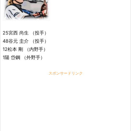
25宮西 尚生 （投手）
48谷元 圭介 （投手）
12松本 剛 （内野手）
1陽 岱鋼 （外野手）
スポンサードリンク