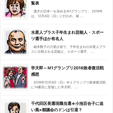
覧表
漫才の日本一を決めるＭ1グランプリ。 2016年
は、12月4日（日）に行われ、銀 ...
水星人プラス子年生まれ芸能人・スポー
ツ選手ほか有名人
細木数子の六星占術で、子年生まれの水星人プラ
スに分類される芸能人、スポーツ選手、 ...
学天即～Ｍ1グランプリ2016敗者復活戦
感想
2016年12月4日（日）Ｍ１グランプリ敗者復活戦
に14番目に登場した学天即。 ...
千代田区長選現職当選⇒小池百合子に追
い風×都議会のドンは引退？