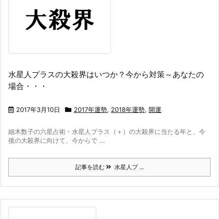
水星人プラスの大殺界はいつか？今から対策～あなたの
場合・・・
2017年3月10日
2017年運勢
,
2018年運勢
,
開運
細木数子の六星占術・水星人プラス（＋）の大殺界に当たる年と、今
後の大殺界に向けて、今からで ...
記事を読む
水星人プ ...