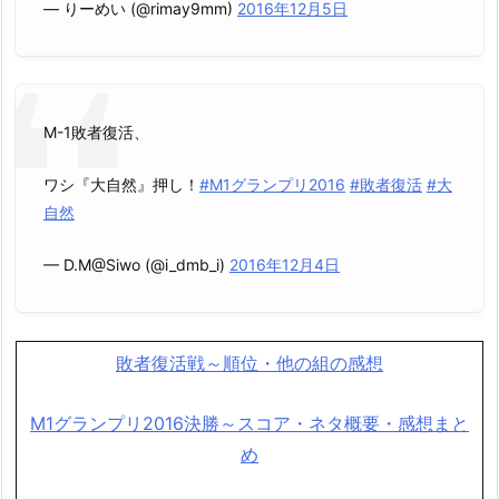
— りーめい (@rimay9mm)
2016年12月5日
M-1敗者復活、
ワシ『大自然』押し！
#M1グランプリ2016
#敗者復活
#大
自然
— D.M@Siwo (@i_dmb_i)
2016年12月4日
敗者復活戦～順位・他の組の感想
M1グランプリ2016決勝～スコア・ネタ概要・感想まと
め