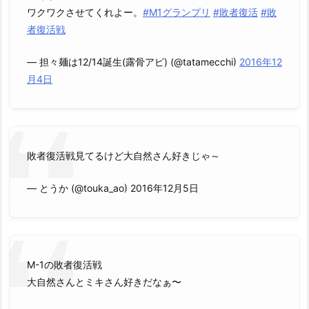
ワクワクさせてくれよー。
#M1グランプリ
#敗者復活
#敗
者復活戦
— 担々麺は12/14誕生(露骨アピ) (@tatamecchi)
2016年12
月4日
敗者復活戦見てるけど大自然さん好きじゃ～
— とうか (@touka_ao) 2016年12月5日
M-1の敗者復活戦
大自然さんとミキさん好きだなぁ〜