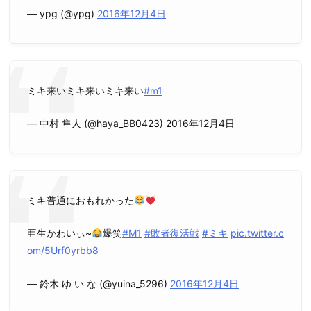
— ypg (@ypg)
2016年12月4日
ミキ来いミキ来いミキ来い
#m1
— 中村 隼人 (@haya_BB0423) 2016年12月4日
ミキ普通におもれかった
亜生かわいぃ~
爆笑
#M1
#敗者復活戦
#ミキ
pic.twitter.c
om/5Urf0yrbb8
— 鈴木 ゆ い な (@yuina_5296)
2016年12月4日