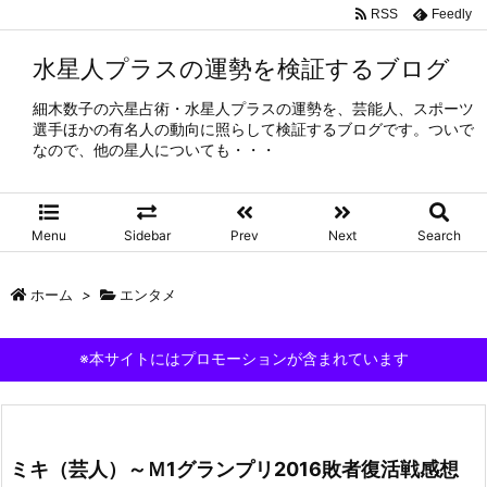
RSS
Feedly
水星人プラスの運勢を検証するブログ
細木数子の六星占術・水星人プラスの運勢を、芸能人、スポーツ
選手ほかの有名人の動向に照らして検証するブログです。ついで
なので、他の星人についても・・・
Menu
Sidebar
Prev
Next
Search
ホーム
>
エンタメ
※本サイトにはプロモーションが含まれています
ミキ（芸人）～Ｍ1グランプリ2016敗者復活戦感想